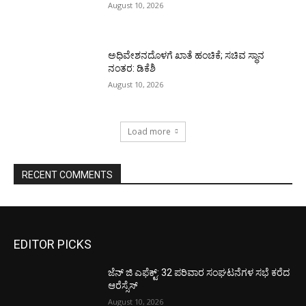
August 10, 2026
ಅಧಿವೇಶನದೊಳಗೆ ಖಾತೆ ಹಂಚಿಕೆ; ಸಚಿವ ಸ್ಥಾನ
ನಂತರ: ಡಿಕೆಶಿ
August 10, 2026
Load more
RECENT COMMENTS
EDITOR PICKS
ಜೆನ್ ಜಿ ಎಫೆಕ್ಟ್: 32 ಪರಿವಾರ ಸಂಘಟನೆಗಳ ಸಭೆ ಕರೆದ
ಆರೆಸ್ಸೆಸ್
August 10, 2026