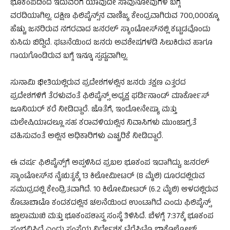
ಭೂಕಂಪದಿಂದ ಇದುವರೆಗೆ ಯಾವುದೇ ಸಾವುನೋವುಗಳ ಬಗ್ಗೆ
ವರದಿಯಾಗಿಲ್ಲ. ದಕ್ಷಿಣ ಫಿಲಿಪೈನ್ಸ್‌ನ ವಾಣಿಜ್ಯ ಕೇಂದ್ರವಾಗಿರುವ 700,000ಕ್ಕೂ
ಹೆಚ್ಚು ಜನರಿರುವ ನಗರವಾದ ಜನರಲ್ ಸ್ಯಾಂಟೋಸ್‌ನಲ್ಲಿ ಕಟ್ಟಡವೊಂದು
ಕುಸಿದು ಬಿದ್ದಿದೆ. ಘಟನೆಯಿಂದ ಜನರು ಅವಶೇಷಗಳಡಿ ಸಿಲುಕಿರುವ ಹಾಗೂ
ಗಾಯಗೊಂಡಿರುವ ಬಗ್ಗೆ ಇನ್ನೂ ಸ್ಪಷ್ಟವಾಗಿಲ್ಲ.
ಸುನಾಮಿ ಭೀತಿಯಲ್ಲಿರುವ ಪ್ರದೇಶಗಳಲ್ಲಿನ ಜನರು ತಕ್ಷಣ ಎತ್ತರದ
ಪ್ರದೇಶಗಳಿಗೆ ತೆರಳುವಂತೆ ಫಿಲಿಪೈನ್ಸ್ ಅಧ್ಯಕ್ಷ ಫರ್ಡಿನಾಂಡ್ ಮಾರ್ಕೋಸ್
ಜೂನಿಯರ್ ಕರೆ ನೀಡಿದ್ದಾರೆ. ಜೊತೆಗೆ, ಇಂಡೋನೇಷ್ಯಾ ಮತ್ತು
ಮಲೇಷಿಯಾದಲ್ಲೂ ಸಹ ಕರಾವಳಿಯಲ್ಲಿನ ನಿವಾಸಿಗಳು ಮುಂಜಾಗ್ರತೆ
ವಹಿಸುವಂತೆ ಅಲ್ಲಿನ ಅಧಿಕಾರಿಗಳು ಎಚ್ಚರಿಕೆ ನೀಡಿದ್ದಾರೆ.
ಈ ವರ್ಷ ಫಿಲಿಪೈನ್ಸ್​ಗೆ ಅಪ್ಪಳಿಸಿದ ಪ್ರಬಲ ಭೂಕಂಪ ಇದಾಗಿದ್ದು, ಜನರಲ್
ಸ್ಯಾಂಟೋಸ್‌ನ ನೈಋತ್ಯಕ್ಕೆ 13 ಕಿಲೋಮೀಟರ್ (8 ಮೈಲಿ) ದೂರದಲ್ಲಿರುವ
ಸಮುದ್ರದಲ್ಲಿ ಕೇಂದ್ರಿತವಾಗಿದೆ. 10 ಕಿಲೋಮೀಟರ್ (6.2 ಮೈಲಿ) ಆಳದಲ್ಲಿರುವ
ಕೊಟಾಬಾಟೊ ಕಂದಕದಲ್ಲಿನ ಚಲನೆಯಿಂದ ಉಂಟಾಗಿದೆ ಎಂದು ಫಿಲಿಪೈನ್ಸ್
ಜ್ವಾಲಾಮುಖಿ ಮತ್ತು ಭೂಕಂಪಶಾಸ್ತ್ರ ಸಂಸ್ಥೆ ತಿಳಿಸಿದೆ. ಬೆಳಗ್ಗೆ 7:37ಕ್ಕೆ ಭೂಕಂಪ