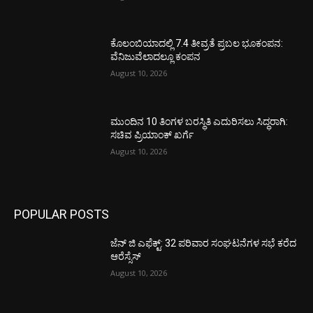
ಕೊಲಂಬಿಯಾದಲ್ಲಿ 7.4 ತೀವ್ರತೆ ಪ್ರಬಲ ಭೂಕಂಪನ:
ವೆನಿಜುವೆಲಾದಲ್ಲೂ ಕಂಪನ
August 10, 2026
ಮುಂದಿನ 10 ತಿಂಗಳ ಬರಸ್ಥಿತಿ ಎದುರಿಸಲು ಸಿದ್ಧರಾಗಿ:
ಸಚಿವ ಪ್ರಿಯಾಂಕ್ ಖರ್ಗೆ
August 10, 2026
POPULAR POSTS
ಜೆನ್ ಜಿ ಎಫೆಕ್ಟ್: 32 ಪರಿವಾರ ಸಂಘಟನೆಗಳ ಸಭೆ ಕರೆದ
ಆರೆಸ್ಸೆಸ್
August 10, 2026