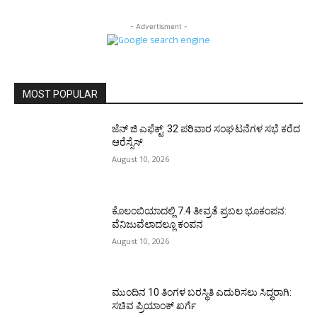
- Advertisment -
MOST POPULAR
ಜೆನ್ ಜಿ ಎಫೆಕ್ಟ್: 32 ಪರಿವಾರ ಸಂಘಟನೆಗಳ ಸಭೆ ಕರೆದ
ಆರೆಸ್ಸೆಸ್
August 10, 2026
ಕೊಲಂಬಿಯಾದಲ್ಲಿ 7.4 ತೀವ್ರತೆ ಪ್ರಬಲ ಭೂಕಂಪನ:
ವೆನಿಜುವೆಲಾದಲ್ಲೂ ಕಂಪನ
August 10, 2026
ಮುಂದಿನ 10 ತಿಂಗಳ ಬರಸ್ಥಿತಿ ಎದುರಿಸಲು ಸಿದ್ಧರಾಗಿ:
ಸಚಿವ ಪ್ರಿಯಾಂಕ್ ಖರ್ಗೆ